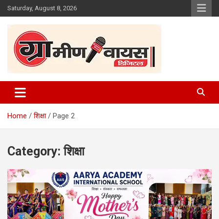
Skip
Saturday, August 8, 2026
to
content
Gramin Voice
Home
शिक्षा
Page 2
Category:
शिक्षा